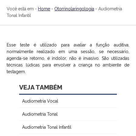
Você está em -
Home
-
Otorrinolaringologia
- Audiometria
A CLAVI
Tonal Infantil
ESPECIALIDADES
EXAMES
Esse teste é utilizado para avaliar a função auditiva,
normalmente realizado em uma sessão, se necessário,
agenda-se retorno, é indolor, não é invasivo. São utilizadas
AGENDAMENTO
técnicas lúdicas para envolver a criança no ambiente de
testagem.
NOTÍCIAS
VEJA TAMBÉM
CONTATO
Audiometria Vocal
Audiometria Tonal
Audiometria Tonal Infantil